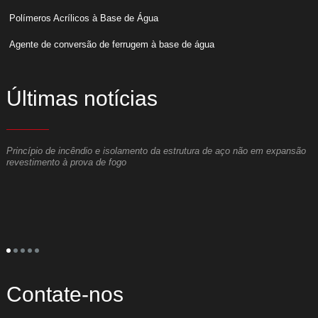
Polímeros Acrílicos à Base de Água
Agente de conversão de ferrugem à base de água
Últimas notícias
Princípio de incêndio e isolamento da estrutura de aço não em expansão
O
revestimento à prova de fogo
m
o
A
c
c
é
s
a
p
p
e
Contate-nos