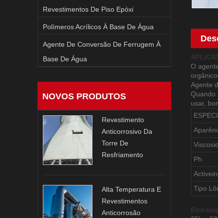
Revestimentos De Piso Epóxi
Polímeros Acrílicos À Base De Água
Des
Agente De Conversão De Ferrugem À
APLICA
Base De Água
O agente
orgânico
Agente d
Quando a
NOVOS PRODUTOS
usar, bom
ESPECI
Revestimento
Aparênc
Anticorrosivo Da
Torre De
Viscosi
Resfriamento
Ph
Activei
Tipo Lô
Alta Temperatura E
Revestimentos
Embala
Anticorrosão