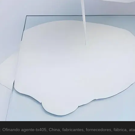
: Ofinando agente-tx405, China, fabricantes, fornecedores, fábrica, a