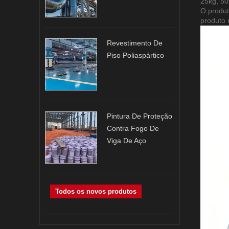
25kg, 50
O produ
produto 
Revestimento De
Piso Poliaspártico
Pintura De Proteção
Contra Fogo De
Viga De Aço
Todos os novos produtos