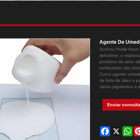
Agente De Umed
Xuzhou Huide Novo m
defoâmer, o espess
produtos da série a
surfactante não iôn
Como agente umedec
de tinta de látex e
vários pigmentos e 
Enviar consult
Facebook
X
Wh