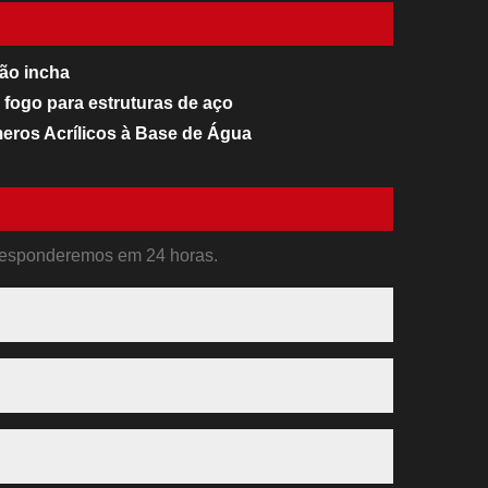
não incha
 fogo para estruturas de aço
meros Acrílicos à Base de Água
o. Responderemos em 24 horas.