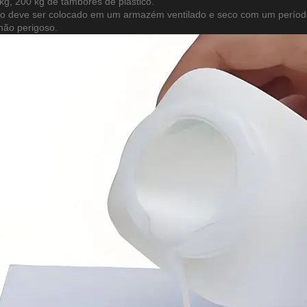
kg, 200 kg de tambores de plástico.
to deve ser colocado em um armazém ventilado e seco com um perío
não perigoso.