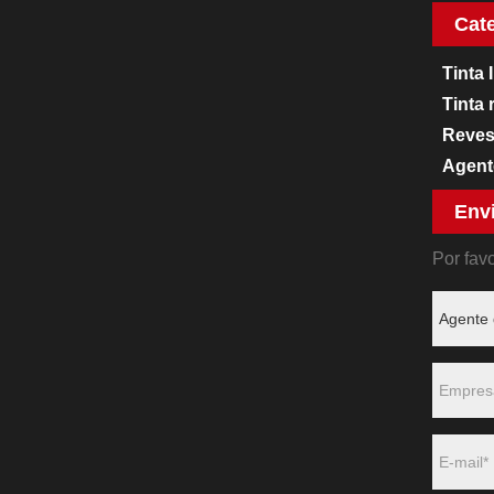
Cat
Tinta
Tinta 
Reves
Agent
Envi
Por fav