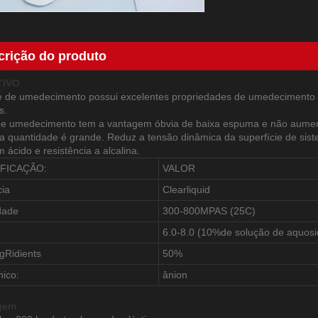
crição do produto
TIVO
 de umedecimento possui excelentes propriedades de umedecimento p
s.
e umedecimento tem a vantagem óbvia de baixa espuma e não aument
 quantidade é grande. Reduz a tensão dinâmica da superfície de sist
 ácido e resistência a alcalina.
FICAÇÃO:
VALOR
ia
Clearliquid
dade
300-800MPAS (25C)
6.0-8.0 (10%de solução de aquos
ngRidients
50%
nico:
ânion
gem