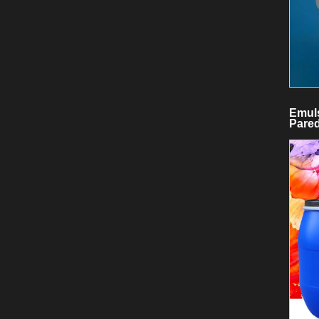
Emuls
Pared