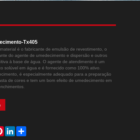
Live
ecimento-Tx405
aterial é o fabricante de emulsão de revestimento, o
ante do agente de umedecimento e dispersão e outros
ditiva à base de água. O agente de atendimento é um
ico solúvel em água e é fornecido como 100% ativo.
imento, é especialmente adequado para a preparação
 pasta de cores e tem um bom efeito de umedecimento em
enchimentos.
a
atsApp
Pinterest
LinkedIn
Share