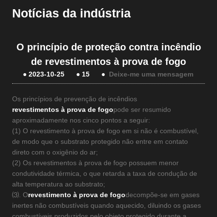
Notícias da indústria
O princípio de proteção contra incêndio
de revestimentos à prova de fogo
●
2023-10-25
●
15
●
Deixe-me uma mensagem
Os princípios de prevenção de incêndios
revestimentos à prova de fogo
pode ser resumido
aproximadamente nos cinco pontos a seguir:
(1) O revestimento à prova de fogo em si não é combustível,
de modo que o substrato protegido não entre em contato
direto com o oxigênio do ar;
(2) Os revestimentos à prova de fogo possuem menor
condutividade térmica, o que retarda a taxa de condução de
alta temperatura ao substrato;
⑶. O
revestimento à prova de fogo
decompõe-se em gases
inertes não combustíveis quando aquecido, diluindo os gases
combustíveis produzidos pelo objeto protegido durante a