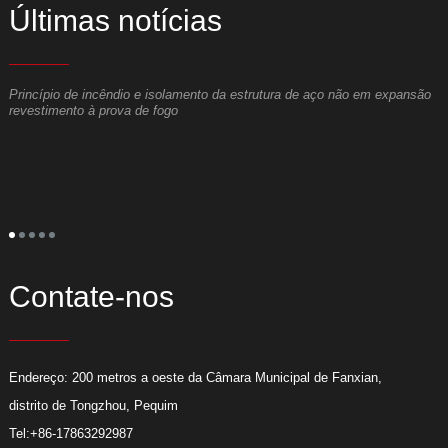
Últimas notícias
Princípio de incêndio e isolamento da estrutura de aço não em expansão
O
revestimento à prova de fogo
m
o
A
c
c
é
s
a
p
p
e
Contate-nos
Endereço: 200 metros a oeste da Câmara Municipal de Fanxian,
distrito de Tongzhou, Pequim
Tel:
+86-17863292987