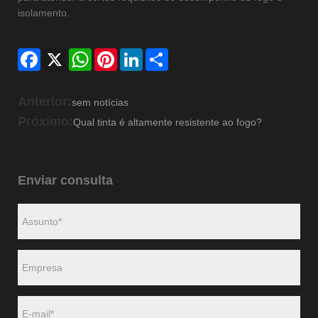
isolamento.
Facebook
X
WhatsApp
Pinterest
LinkedIn
Share
Anterior:
sem notícias
Próximo:
Qual tinta é altamente resistente ao fogo?
Enviar consulta