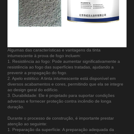
Algumas das características e vantagens da tinta
intumescente à prova de fogo incluem:
1. Resistência ao fogo: Pode aumentar significativamente a
resistência ao fogo das superfícies tratadas, ajudando a
prevenir a propagação do fogo.
2. Apelo estético: A tinta intumescente está disponível em
diversos acabamentos e cores, permitindo que ela se integre
ao design geral do edifício.
3. Durabilidade: Ele é projetado para suportar condições
adversas e fornecer proteção contra incêndio de longa
duração.
Durante o processo de construção, é importante prestar
atenção ao seguinte:
1. Preparação da superfície: A preparação adequada da