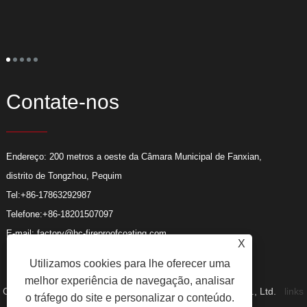
c
c
é
s
a
p
p
e
Contate-nos
Endereço: 200 metros a oeste da Câmara Municipal de Fanxian,
distrito de Tongzhou, Pequim
Tel:
+86-17863292987
Telefone:
+86-18201507097
E-mail:
factory@hc-fireproofcoating.com
X
Fax: +86-316-8875128
Utilizamos cookies para lhe oferecer uma
melhor experiência de navegação, analisar
Copyright © 2023 Beijing Huacheng Fireproof Coating Co., Ltd.
links
o tráfego do site e personalizar o conteúdo.