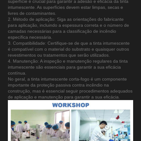
superfície é crucial para garantir a adesão e eficácia da tinta
intumescente. As superfícies devem estar limpas, secas e
livres de contaminantes.
2. Método de aplicação: Siga as orientações do fabricante
para aplicação, incluindo a espessura correta e o número de
camadas necessárias para a classificação de incêndio
específica necessária.
3. Compatibilidade: Certifique-se de que a tinta intumescente
é compatível com o material do substrato e quaisquer outros
revestimentos ou tratamentos que serão utilizados.
4. Manutenção: A inspeção e manutenção regulares da tinta
intumescente são essenciais para garantir a sua eficácia
contínua.
No geral, a tinta intumescente corta-fogo é um componente
importante da proteção passiva contra incêndio na
construção, mas é essencial seguir procedimentos adequados
de aplicação e manutenção para garantir a sua eficácia.