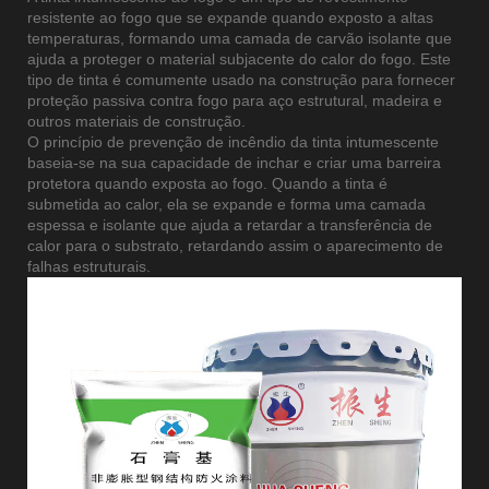
resistente ao fogo que se expande quando exposto a altas
temperaturas, formando uma camada de carvão isolante que
ajuda a proteger o material subjacente do calor do fogo. Este
tipo de tinta é comumente usado na construção para fornecer
proteção passiva contra fogo para aço estrutural, madeira e
outros materiais de construção.
O princípio de prevenção de incêndio da tinta intumescente
baseia-se na sua capacidade de inchar e criar uma barreira
protetora quando exposta ao fogo. Quando a tinta é
submetida ao calor, ela se expande e forma uma camada
espessa e isolante que ajuda a retardar a transferência de
calor para o substrato, retardando assim o aparecimento de
falhas estruturais.