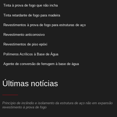
Tinta à prova de fogo que não incha
Tinta retardante de fogo para madeira
Revestimentos à prova de fogo para estruturas de aço
Revestimento anticorrosivo
Revestimentos de piso epóxi
Polímeros Acrílicos à Base de Água
Agente de conversão de ferrugem à base de água
Últimas notícias
Princípio de incêndio e isolamento da estrutura de aço não em expansão
O
revestimento à prova de fogo
m
o
A