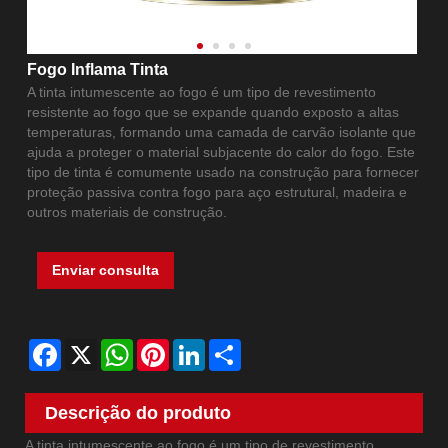
Fogo Inflama Tinta
A tinta intumescente ao fogo é um tipo de revestimento
resistente ao fogo que se expande quando exposto a altas
temperaturas, formando uma camada de carvão isolante que
ajuda a proteger o material subjacente do calor do fogo. Este
tipo de tinta é comumente usado na construção para fornecer
proteção passiva contra fogo para aço estrutural, madeira e
outros materiais de construção.
Enviar consulta
Facebook
X
WhatsApp
Pinterest
LinkedIn
Share
Descrição do produto
A tinta intumescente ao fogo é um tipo de revestimento