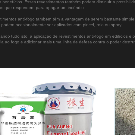
is benefícios. Esses revestimentos também podem diminuir a possibili
os que respondem para apagar um incêndio.
timentos anti-fogo também têm a vantagem de serem bastante simples
o podem ocasionalmente ser aplicados com pincel, rolo ou spray.
ando tudo isto, a aplicação de revestimentos anti-fogo em edifícios 
cia ao fogo e adicionar mais uma linha de defesa contra o poder destrut