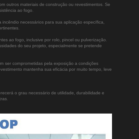
m outros materiais de construção ou revestimentos. Se
sistência ao fogo.
ra incêndio necessários para sua aplicação específica,
ertinentes.
es ao fogo, inclusive por rolo, pincel ou pulverização.
sidades do seu projeto, especialmente se pretende
podem ser comprometidas pela exposição a condições
evestimento mantenha sua eficácia por muito tempo, leve
ecerá o grau necessário de utilidade, durabilidade e
ras.