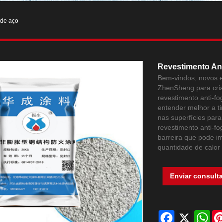
 de aço
Revestimento An
Bem-vindos, novos e
ZhenSheng para cria
revestimento anti-fo
entender melhor a ti
nas superfícies par
revestimento anti-f
barreira que pode i
quantidade de calor
Enviar consult
Facebook
X
Wh