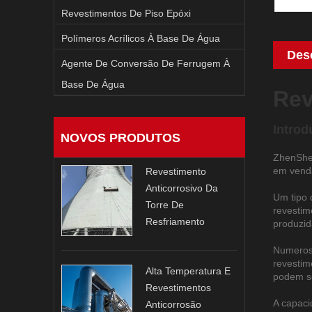
Revestimentos De Piso Epóxi
Polímeros Acrílicos À Base De Água
Des
Agente De Conversão De Ferrugem À
Base De Água
Rev
Introd
NOVOS PRODUTOS
ZhenShen
em venda
Revestimento
Anticorrosivo Da
Um tipo 
Torre De
revestim
Resfriamento
produzid
Numeroso
revestim
Alta Temperatura E
podem se
Revestimentos
A capaci
Anticorrosão