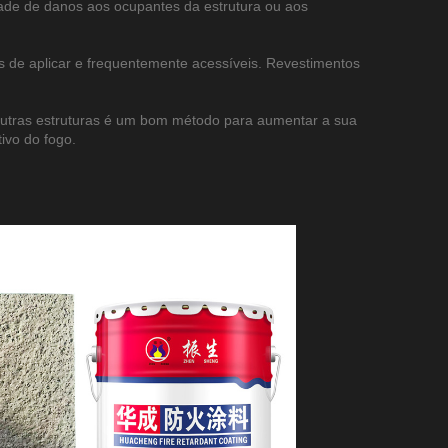
dade de danos aos ocupantes da estrutura ou aos
 de aplicar e frequentemente acessíveis. Revestimentos
e outras estruturas é um bom método para aumentar a sua
ivo do fogo.