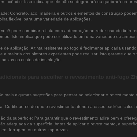
um incêndio. Isso indica que ele não se degradará ou quebrará na pres
idade: Concreto, aço, madeira e outros elementos de construção podem s
lha flexível para uma variedade de aplicações.
: Você pode combinar a tinta com a decoração ao redor usando tinta r
tos. Isto implica que pode ser utilizado em uma variedade de ambient
de de aplicação: A tinta resistente ao fogo é facilmente aplicada usan
ue a maioria dos pintores experientes pode realizar. Isto garante que o
 baixos os custos de instalação.
adicionais para escolher o revestimento anti-fogo 
ão mais algumas sugestões para pensar ao selecionar o revestimento 
a: Certifique-se de que o revestimento atenda a esses padrões calcula
ão da superfície: Para garantir que o revestimento adira bem e ofereç
ão adequada da superfície. Antes de aplicar o revestimento, a superfíc
 óleo, ferrugem ou outras impurezas.