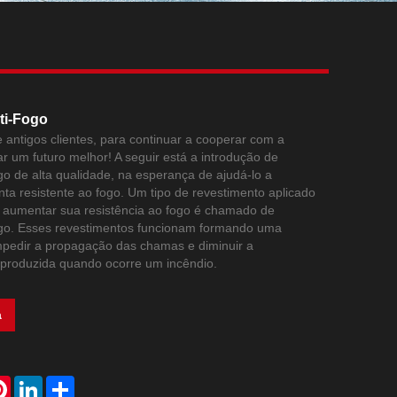
Live
ti-Fogo
 antigos clientes, para continuar a cooperar com a
r um futuro melhor! A seguir está a introdução de
go de alta qualidade, na esperança de ajudá-lo a
nta resistente ao fogo. Um tipo de revestimento aplicado
a aumentar sua resistência ao fogo é chamado de
ogo. Esses revestimentos funcionam formando uma
mpedir a propagação das chamas e diminuir a
 produzida quando ocorre um incêndio.
a
atsApp
Pinterest
LinkedIn
Share