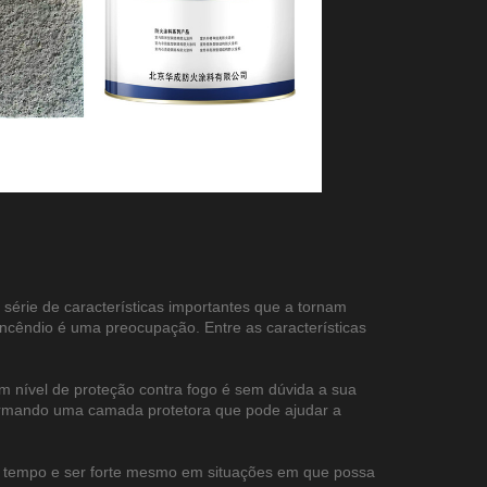
a série de características importantes que a tornam
incêndio é uma preocupação. Entre as características
um nível de proteção contra fogo é sem dúvida a sua
s, formando uma camada protetora que pode ajudar a
uito tempo e ser forte mesmo em situações em que possa