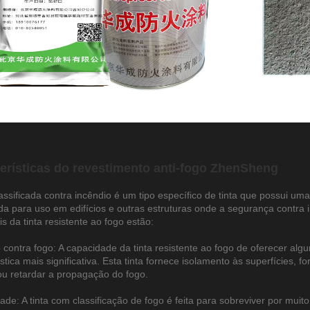
erísticas do revestimento anti-fogo ZhenSheng
classificada contra incêndio é um tipo específico de tinta que possui um
da para uso em edifícios e outras estruturas onde a segurança contra 
s da tinta resistente ao fogo estão:
 contra fogo: A capacidade da tinta resistente ao fogo de oferecer alg
ística mais significativa. Esta tinta fornece isolamento às superfície
ou retardar a propagação do fogo.
dade: A tinta com classificação de fogo é feita para sobreviver por m