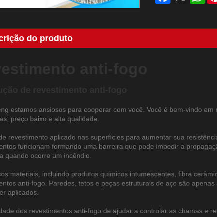
crição do produto
estimento anti-fogo
ução de revestimento anti-fogo
g estamos ansiosos para cooperar com você. Você é bem-vindo em no
s, preço baixo e alta qualidade.
de revestimento aplicado nas superfícies para aumentar sua resistênc
entos funcionam formando uma barreira que pode impedir a propagaçã
a quando ocorre um incêndio.
s materiais, incluindo produtos químicos intumescentes, fibra cerâmica
entos anti-fogo. Paredes, tetos e peças estruturais de aço são apenas
r aplicados.
dade dos revestimentos anti-fogo de ajudar a controlar as chamas e 