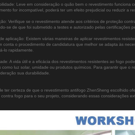
ilidade: Leve em consideração o quão bem o revestimento funciona co
mento for incompatível, poderá ter um efeito prejudicial ou reduzir a re
ação: Verifique se o revestimento atende aos critérios de proteção cont
ando-se de que foi submetido a testes e autorizado pelas certificações p
de aplicação: Existem várias maneiras de aplicar revestimentos resistent
 conta o procedimento de candidatura que melhor se adapta às neces
á-lo rapidamente.
dade: A vida útil e a eficácia dos revestimentos resistentes ao fogo 
 como luz solar, umidade ou produtos químicos. Para garantir que o r
deração sua durabilidade.
e ter certeza de que o revestimento antifogo ZhenSheng escolhido ofer
 contra fogo para o seu projeto, considerando essas considerações ext