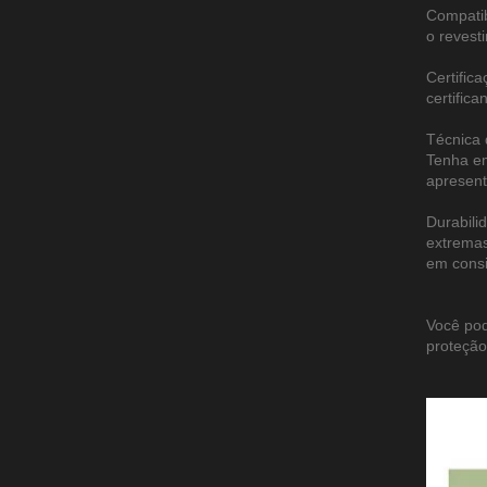
Compatib
o revesti
Certific
certific
Técnica 
Tenha em
apresent
Durabili
extremas
em consi
Você pod
proteção