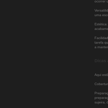
ocorrer 
Versatil
uma esco
Estética
acabamen
Facilida
tarefa q
a manter
Dicas 
Aqui est
Cobertur
Preparaç
preparaç
sujeira,