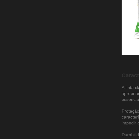
Caract
A tinta 
apropria
essenciai
Proteção
caracter
impedir 
Durabili