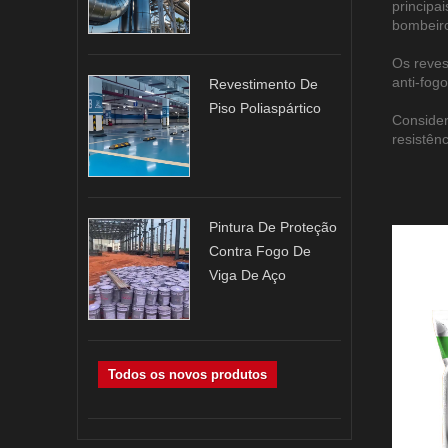
principa
bombeir
Os reves
anti-fog
Revestimento De
Piso Poliaspártico
Consider
resistên
Pintura De Proteção
Contra Fogo De
Viga De Aço
Todos os novos produtos